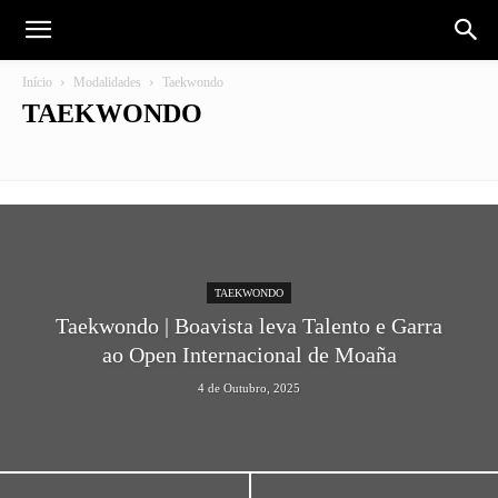
Início
Modalidades
Taekwondo
TAEKWONDO
Andebol
Atletismo
Bilhar
BTT
Ciclismo
Culturismo
Desporto Adaptado
Esgrima
Esports
Futebol Feminino
Futebol Formação
Futsal
Ginástica
Jiu-Jitsu
Karate
Kickboxing
Kung-Do
MMA – Artes Marciais Mistas
Musculação
Padel
Tae Kwon Do
Taekwondo
Trail
Voleibol
TAEKWONDO
Taekwondo | Boavista leva Talento e Garra
ao Open Internacional de Moaña
4 de Outubro, 2025