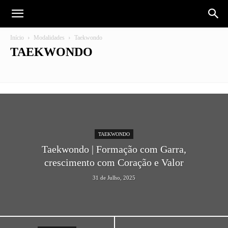
Início
Modalidades
Taekwondo
TAEKWONDO
Andebol
Atletismo
Bilhar
BTT
Ciclismo
Culturismo
Desporto Adaptado
Esgrima
Esports
Futebol Feminino
Futebol Formação
Futsal
Ginástica
Jiu-Jitsu
Karate
Kickboxing
Kung-Do
MMA – Artes Marciais Mistas
Musculação
Padel
Tae Kwon Do
Taekwondo
Trail
Voleibol
TAEKWONDO
Taekwondo | Formação com Garra,
crescimento com Coração e Valor
31 de Julho, 2025