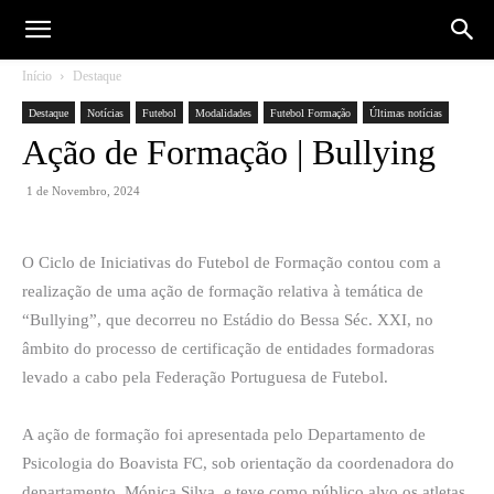
Início
Destaque
Destaque
Notícias
Futebol
Modalidades
Futebol Formação
Últimas notícias
Ação de Formação | Bullying
1 de Novembro, 2024
O Ciclo de Iniciativas do Futebol de Formação contou com a
realização de uma ação de formação relativa à temática de
“Bullying”, que decorreu no Estádio do Bessa Séc. XXI, no
âmbito do processo de certificação de entidades formadoras
levado a cabo pela Federação Portuguesa de Futebol.
A ação de formação foi apresentada pelo Departamento de
Psicologia do Boavista FC, sob orientação da coordenadora do
departamento, Mónica Silva, e teve como público alvo os atletas