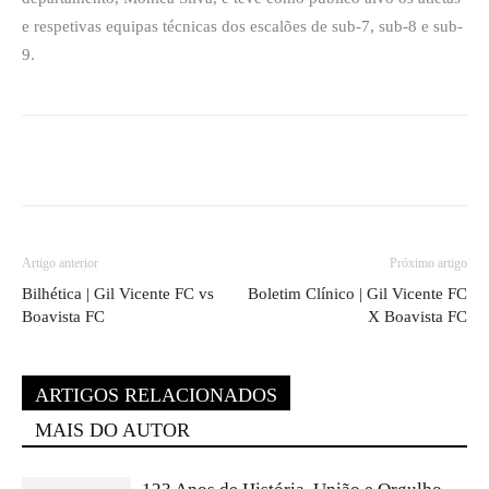
e respetivas equipas técnicas dos escalões de sub-7, sub-8 e sub-
9.
Artigo anterior
Próximo artigo
Bilhética | Gil Vicente FC vs
Boletim Clínico | Gil Vicente FC
Boavista FC
X Boavista FC
ARTIGOS RELACIONADOS
MAIS DO AUTOR