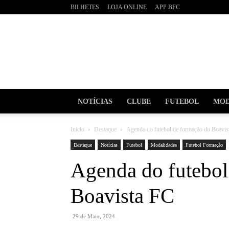
BILHETES
LOJA ONLINE
APP BFC
BOAVI
Futebo
Clube
NOTÍCIAS
CLUBE
FUTEBOL
MOD
Início
Destaque
Agenda do futebol de formação do Boavis
Destaque
Notícias
Futebol
Modalidades
Futebol Formação
Agenda do futebol
Boavista FC
29 de Maio, 2024