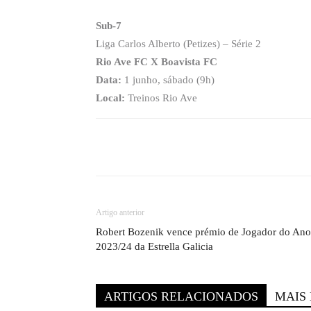
Sub-7
Liga Carlos Alberto (Petizes) – Série 2
Rio Ave FC X Boavista FC
Data:
1 junho, sábado (9h)
Local:
Treinos Rio Ave
Compartilhado
Artigo anterior
Robert Bozenik vence prémio de Jogador do Ano
2023/24 da Estrella Galicia
ARTIGOS RELACIONADOS
MAIS