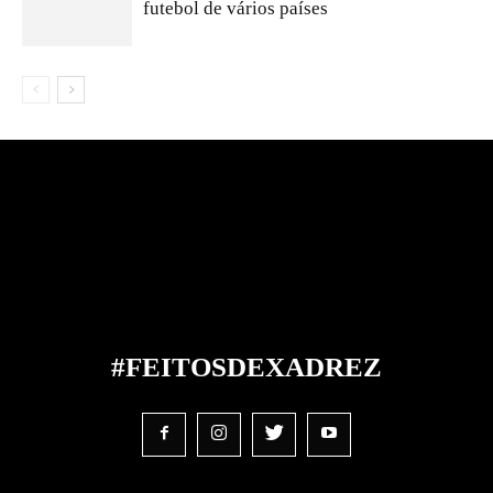
futebol de vários países
#FEITOS
DE
XADREZ