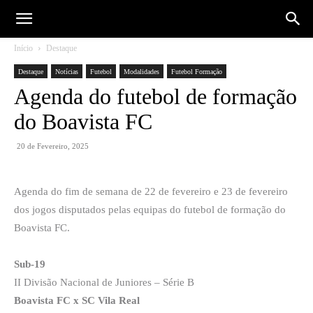
Início
Destaque
Destaque
Notícias
Futebol
Modalidades
Futebol Formação
Agenda do futebol de formação
do Boavista FC
20 de Fevereiro, 2025
Agenda do fim de semana de 22 de fevereiro e 23 de fevereiro
dos jogos disputados pelas equipas do futebol de formação do
Boavista FC.
Sub-19
II Divisão Nacional de Juniores – Série B
Boavista FC x SC Vila Real