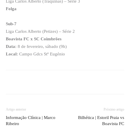
Liga Carlos Alberto (Traquinas) – Série 3
Folga
Sub-7
Liga Carlos Alberto (Petizes) – Série 2
Boavista FC x SC Coimbrões
Data:
8 de fevereiro, sábado (9h)
Local:
Campo Gdcs Stº Eugénio
Artigo anterior
Próximo artigo
Informação Clínica | Marco
Bilhética | Estoril Praia vs
Ribeiro
Boavista FC