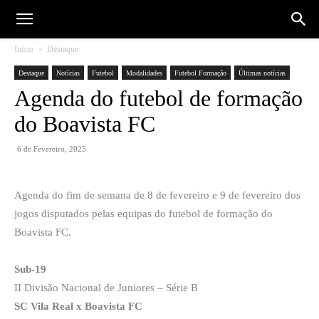
Início
Destaque
Destaque
Notícias
Futebol
Modalidades
Futebol Formação
Últimas notícias
Agenda do futebol de formação
do Boavista FC
6 de Fevereiro, 2025
Agenda do fim de semana de 8 de fevereiro e 9 de fevereiro dos
jogos disputados pelas equipas do futebol de formação do
Boavista FC.
Sub-19
II Divisão Nacional de Juniores – Série B
SC Vila Real x Boavista FC