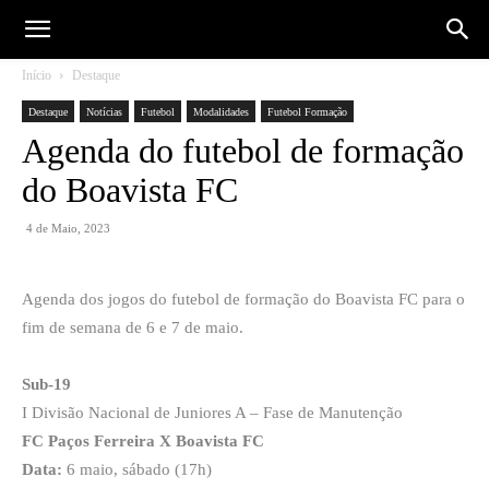
Início
Destaque
Destaque
Notícias
Futebol
Modalidades
Futebol Formação
Agenda do futebol de formação
do Boavista FC
4 de Maio, 2023
Agenda dos jogos do futebol de formação do Boavista FC para o
fim de semana de 6 e 7 de maio.
Sub-19
I Divisão Nacional de Juniores A – Fase de Manutenção
FC Paços Ferreira X Boavista FC
Data:
6 maio, sábado (17h)