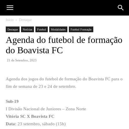
Início
Destaque
Destaque
Notícias
Futebol
Modalidades
Futebol Formação
Agenda do futebol de formação
do Boavista FC
21 de Setembro, 2023
Agenda dos jogos do futebol de formação do Boavista FC para o
fim de semana de 23 e 24 de setembro.
Sub-19
I Divisão Nacional de Juniores – Zona Norte
Vitória SC X Boavista FC
Data:
23 setembro, sábado (15h)