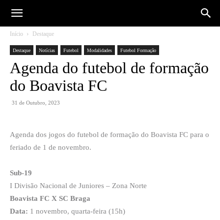
Início
Destaque
Destaque
Notícias
Futebol
Modalidades
Futebol Formação
Agenda do futebol de formação
do Boavista FC
31 de Outubro, 2023
Agenda dos jogos do futebol de formação do Boavista FC para o
feriado de 1 de novembro.
Sub-19
I Divisão Nacional de Juniores – Zona Norte
Boavista FC X SC Braga
Data:
1 novembro, quarta-feira (15h)