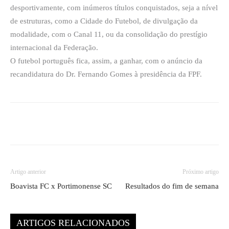
desportivamente, com inúmeros títulos conquistados, seja a nível
de estruturas, como a Cidade do Futebol, de divulgação da
modalidade, com o Canal 11, ou da consolidação do prestígio
internacional da Federação.
O futebol português fica, assim, a ganhar, com o anúncio da
recandidatura do Dr. Fernando Gomes à presidência da FPF.
Artigo anterior
Próximo artigo
Boavista FC x Portimonense SC
Resultados do fim de semana
ARTIGOS RELACIONADOS