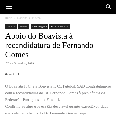
Início
Notícias
Futebol
Notícias
Futebol
Sem categoria
Últimas notícias
Apoio do Boavista à
recandidatura de Fernando
Gomes
28 de Dezembro, 2019
Boavista FC
O Boavista F. C. e a Boavista F. C., Futebol, SAD congratulam-se
com a recandidatura do Dr. Fernando Gomes à presidência da
Federação Portuguesa de Futebol.
Confirma-se algo que era tão desejável quanto expectável, dado
o excelente trabalho do Dr. Fernando Gomes, seja