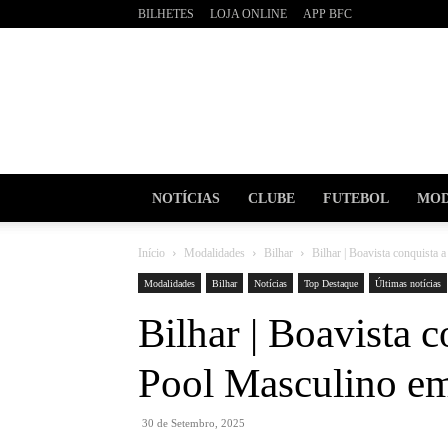
BILHETES
LOJA ONLINE
APP BFC
BOAVI
Futebo
Clube
NOTÍCIAS
CLUBE
FUTEBOL
MOD
Início
Modalidades
Bilhar
Bilhar | Boavista conquista 
Modalidades
Bilhar
Notícias
Top Destaque
Últimas notícias
Bilhar | Boavista 
Pool Masculino em
30 de Setembro, 2025