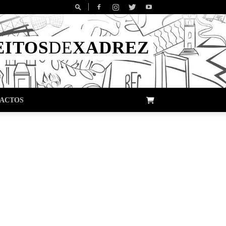
EITOS
DE
XADREZ
ACTOS