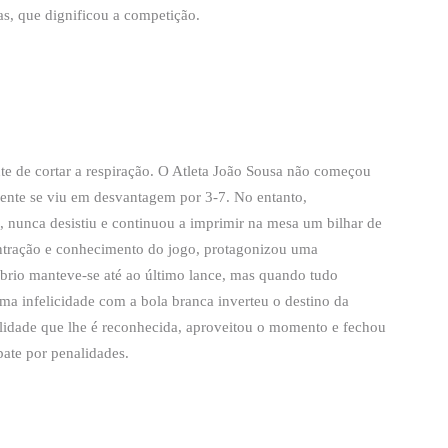
as, que dignificou a competição.
nte de cortar a respiração. O Atleta João Sousa não começou
mente se viu em desvantagem por 3-7. No entanto,
a, nunca desistiu e continuou a imprimir na mesa um bilhar de
ntração e conhecimento do jogo, protagonizou uma
íbrio manteve-se até ao último lance, mas quando tudo
uma infelicidade com a bola branca inverteu o destino da
lidade que lhe é reconhecida, aproveitou o momento e fechou
ate por penalidades.