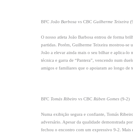
BFC
João Barbosa
vs CBC
Guilherme Teixeira
(9
O nosso atleta João Barbosa entrou de forma bri
partidas. Porém, Guilherme Teixeira mostrou-se 
João a elevar ainda mais o seu bilhar e aplica-l
técnica e garra de “Pantera”, vencendo num duelo
amigos e familiares que o apoiaram ao longo de to
BFC
Tomás Ribeiro
vs CBC
Rúben Gomes
(9-2)
Numa exibição segura e confiante, Tomás Ribeiro
adversário. Apesar da qualidade demonstrada por
fechou o encontro com um expressivo 9-2. Mais u