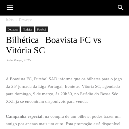
Início
Destaque
Destaque
Notícias
Futebol
Bilhética | Boavista FC vs
Vitória SC
4 de Março, 2025
A Boavista FC, Futebol SAD informa que os bilhetes para o jogo
da 25ª jornada da Liga Portugal, frente ao Vitória SC, agendado
para domingo, 9 de março, às 20h30, no Estádio do Bessa Séc.
XXI, já se encontram disponíveis para venda.
Campanha especial:
na compra de um bilhete, podes trazer um
amigo por apenas mais um euro. Esta promoção está disponível