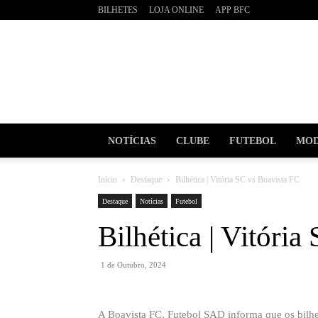
BILHETES
LOJA ONLINE
APP BFC
BOAVI
Futebo
Clube
NOTÍCIAS
CLUBE
FUTEBOL
MOD
Início
Destaque
Bilhética | Vitória SC vs Boavista FC
Destaque
Notícias
Futebol
Bilhética | Vitóri
1 de Outubro, 2024
A Boavista FC, Futebol SAD informa que os bilhet