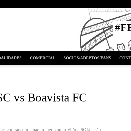
STA
#F
l
ALIDADES
COMERCIAL
SÓCIOS/ADEPTOS/FANS
CONT
a SC vs Boavista FC
es e o transporte para o jogo com o Vitória SC já estão