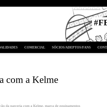
STA
#F
l
ALIDADES
COMERCIAL
SÓCIOS/ADEPTOS/FANS
CONT
va com a Kelme
ação da parceria com a Kelme, marca de equipamentos