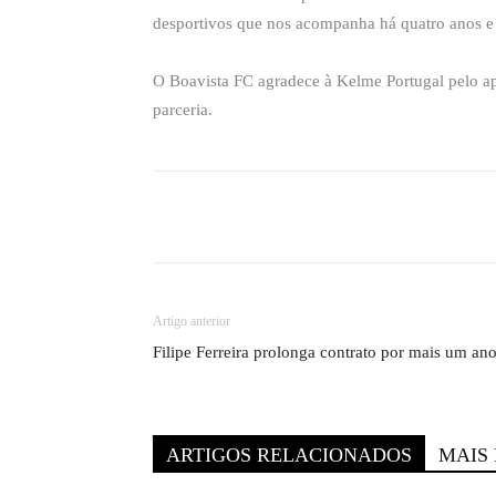
desportivos que nos acompanha há quatro anos e q
O Boavista FC agradece à Kelme Portugal pelo ap
parceria.
Compartilhado
Artigo anterior
Filipe Ferreira prolonga contrato por mais um an
ARTIGOS RELACIONADOS
MAIS