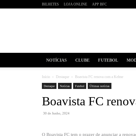
BILHETES
LOJA ONLINE
APP BFC
BOAVI
Futebo
Clube
NOTÍCIAS
CLUBE
FUTEBOL
MOD
Início
Destaque
Boavista FC renova com a Kelme
Destaque
Notícias
Futebol
Últimas notícias
Boavista FC reno
30 de Junho, 2024
O Boavista FC tem o prazer de anunciar a renov