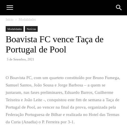
Início
Modalidades
Modalidades
Notícias
Boavista FC vence Taça de
Portugal de Pool
5 de Setembro, 2021
O Boavista FC, com um quarteto constituído por Bruno Fumega,
Samuel Santos, João Sousa e Jorge Barbosa – a quem se
juntaram, nas fases preliminares, Eduardo Barros, Guilherme
Teixeira e João Leite -, conquistou este fim de semana a Taça de
Portugal de Pool, ao vencer na final da prova, organizada pela
Federação Portuguesa de Bilhar e realizada no Hotel das Termas
da Curia (Anadia) o P. Ferreira por 3-1.