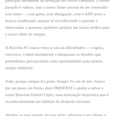
participar ativamente na definição dos novos caminhos. O nosso
passado é valioso, mas o nosso futuro precisa de ser construído
com todos — com garra, com abnegação, com o ADN preto e
branco axadrezado, porque só reconhecendo o passado e
observando o presente, podemos projetar um futuro melhor para
o nosso clube de sempre.
O Boavista FC nunca virou a cara às dificuldades — e agora,
convosco, voltará diariamente a ultrapassar os desafios que
pretendemos percepcionar como oportunidades para sermos
sempre melhores.
Volte, porque sempre fez parte. Sempre foi um de nós. Vamos
dar um passo em frente, dizer PRESENTE e ajudar a salvar o
nosso Boavista Futebol Clube, uma associação desportiva que é
reconhecidamente um símbolo do desporto nacional.
Atualize as suas quotas, faça-se sócio, adicione o seu talento a