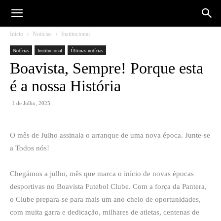
Início
Notícias
Institucional
Notícias
Institucional
Últimas notícias
Boavista, Sempre! Porque esta
é a nossa História
1 de Julho, 2025
O mês de Julho assinala o arranque de uma nova época. Junte-se
a Todos nós!
Chegámos a julho, mês que marca o início de novas épocas
desportivas no Boavista Futebol Clube. Com a força da Pantera,
o Clube prepara-se para mais um ano cheio de oportunidades,
com muita garra e dedicação, milhares de atletas, centenas de