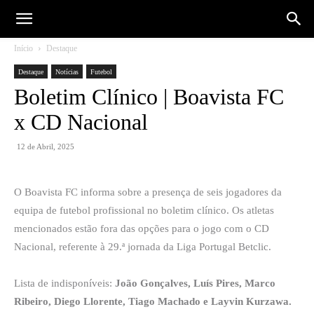
Início
Destaque
Destaque
Notícias
Futebol
Boletim Clínico | Boavista FC
x CD Nacional
12 de Abril, 2025
O Boavista FC informa sobre a presença de seis jogadores da
equipa de futebol profissional no boletim clínico. Os atletas
mencionados estão fora das opções para o jogo com o CD
Nacional, referente à 29.ª jornada da Liga Portugal Betclic.
Lista de indisponíveis:
João Gonçalves, Luís Pires, Marco
Ribeiro, Diego Llorente, Tiago Machado e Layvin Kurzawa.