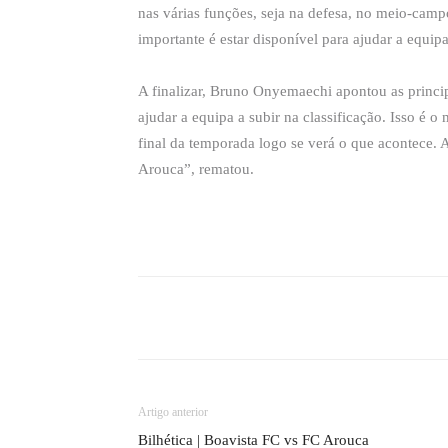
nas várias funções, seja na defesa, no meio-camp
importante é estar disponível para ajudar a equipa
A finalizar, Bruno Onyemaechi apontou as princi
ajudar a equipa a subir na classificação. Isso é 
final da temporada logo se verá o que acontece.
Arouca”, rematou.
Compartilhado
Artigo anterior
Bilhética | Boavista FC vs FC Arouca