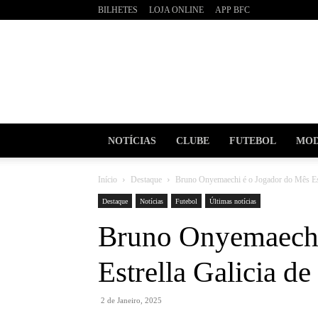
BILHETES
LOJA ONLINE
APP BFC
BOAVI
Futebo
Clube
NOTÍCIAS
CLUBE
FUTEBOL
MOD
Início
Destaque
Bruno Onyemaechi é o Jogador do Mês Est
Destaque
Notícias
Futebol
Últimas notícias
Bruno Onyemaechi
Estrella Galicia d
2 de Janeiro, 2025