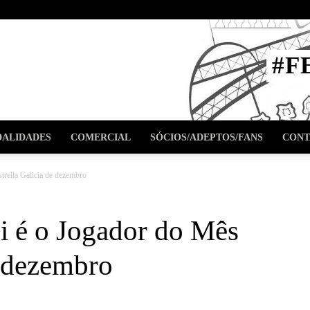
STA
#F
l
ALIDADES
COMERCIAL
SÓCIOS/ADEPTOS/FANS
CONT
rella Galicia de dezembro
 é o Jogador do Mês
e dezembro