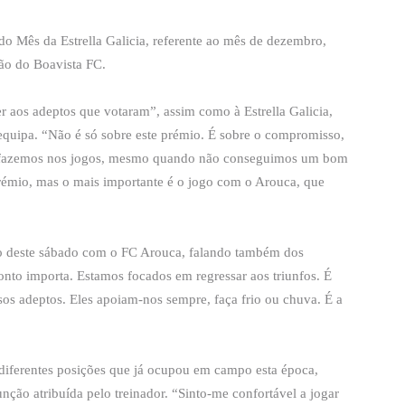
 Mês da Estrella Galicia, referente ao mês de dezembro,
ão do Boavista FC.
 aos adeptos que votaram”, assim como à Estrella Galicia,
equipa. “Não é só sobre este prémio. É sobre o compromisso,
ue fazemos nos jogos, mesmo quando não conseguimos um bom
 prémio, mas o mais importante é o jogo com o Arouca, que
go deste sábado com o FC Arouca, falando também dos
onto importa. Estamos focados em regressar aos triunfos. É
sos adeptos. Eles apoiam-nos sempre, faça frio ou chuva. É a
iferentes posições que já ocupou em campo esta época,
nção atribuída pelo treinador. “Sinto-me confortável a jogar