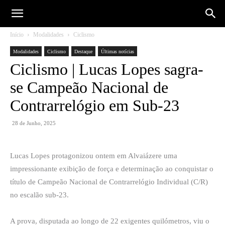
Início
Modalidades
Ciclismo
Modalidades
Ciclismo
Destaque
Últimas notícias
Ciclismo | Lucas Lopes sagra-
se Campeão Nacional de
Contrarrelógio em Sub-23
28 de Junho, 2025
Lucas Lopes protagonizou ontem em Alvaiázere uma
impressionante exibição de força e determinação ao conquistar o
título de Campeão Nacional de Contrarrelógio Individual (C/R)
no escalão sub-23.
A prova, disputada ao longo de 22 exigentes quilómetros, viu o