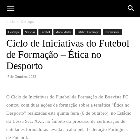
Início
Destaque
Destaque
Notícias
Futebol
Modalidades
Futebol Formação
Institucional
Ciclo de Iniciativas do Futebol
de Formação – Ética no
Desporto
7 de Outubro, 2022
O Ciclo de Iniciativas do Futebol de Formação do Boavista FC
contou com duas ações de formação sobre a temática “Ética no
Desporto” realizadas esta quinta feira (6 de outubro), no Estádio
do Bessa Séc. XXI, no âmbito do processo de certificação de
entidades formadoras levada a cabo pela Federação Portuguesa
de Futebol.