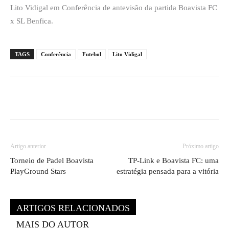
Lito Vidigal em Conferência de antevisão da partida Boavista FC
x SL Benfica.
TAGS
Conferência
Futebol
Lito Vidigal
Artigo anterior
Próximo artigo
Torneio de Padel Boavista
TP-Link e Boavista FC: uma
PlayGround Stars
estratégia pensada para a vitória
ARTIGOS RELACIONADOS
MAIS DO AUTOR