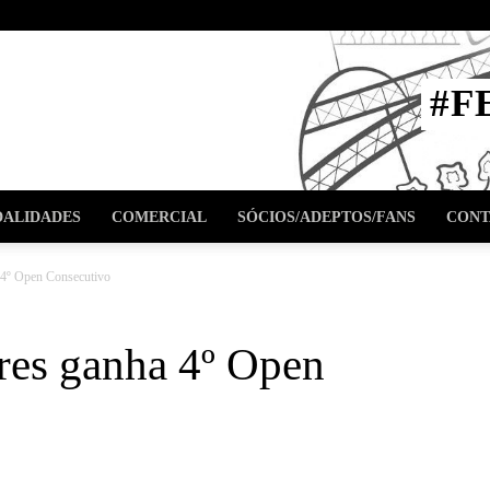
STA
#F
l
ALIDADES
COMERCIAL
SÓCIOS/ADEPTOS/FANS
CONT
a 4º Open Consecutivo
ares ganha 4º Open