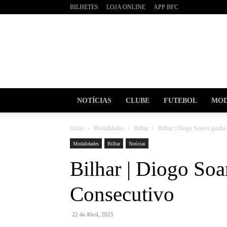
BILHETES
LOJA ONLINE
APP BFC
BOAVI
Futebo
Clube
NOTÍCIAS
CLUBE
FUTEBOL
MOD
Início
Modalidades
Bilhar
Bilhar | Diogo Soares ganh
Modalidades
Bilhar
Notícias
Bilhar | Diogo So
Consecutivo
22 de Abril, 2025