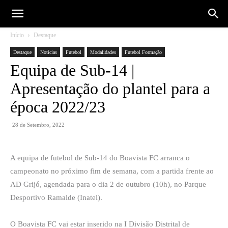
Início
Destaque
Destaque
Notícias
Futebol
Modalidades
Futebol Formação
Equipa de Sub-14 |
Apresentação do plantel para a
época 2022/23
28 de Setembro, 2022
A equipa de futebol de Sub-14 do Boavista FC arranca o
campeonato no próximo fim de semana, com a partida frente ao
AD Grijó, agendada para o dia 2 de outubro (10h), no Parque
Desportivo Ramalde (Inatel).
O Boavista FC vai estar inserido na I Divisão Distrital de