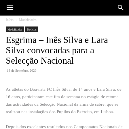
Início
Modalidades
Modalidades
Notícias
Esgrima – Inês Silva e Lara
Silva convocadas para a
Selecção Nacional
13 de Setembro, 2020
As atletas do Boavista FC Inês Silva, de 14 anos e Lara Silva, de
16 anos, participaram este fim de semana no estágio de retoma
das actividades da Selecção Nacional da arma de sabre, que se
realizou nas instalações dos Pupilos do Exército, em Lisboa.
Depois dos excelentes resultados nos Campeonatos Nacionais de