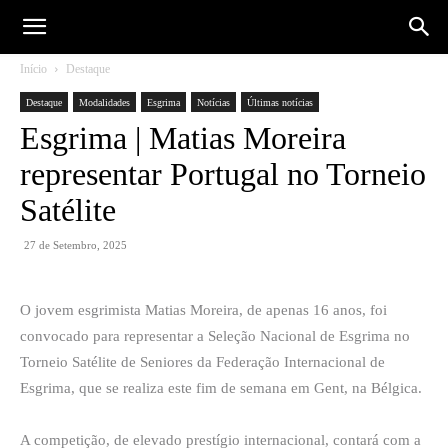
Início
Destaque
Destaque
Modalidades
Esgrima
Notícias
Últimas notícias
Esgrima | Matias Moreira
representar Portugal no Torneio
Satélite
27 de Setembro, 2025
O jovem esgrimista Matias Moreira, de apenas 16 anos, foi
convocado para representar a Seleção Nacional de Esgrima no
Torneio Satélite de Seniores da Federação Internacional de
Esgrima, que se realiza este fim de semana em Gent, na Bélgica.
A competição, de elevado prestígio internacional, contará com a