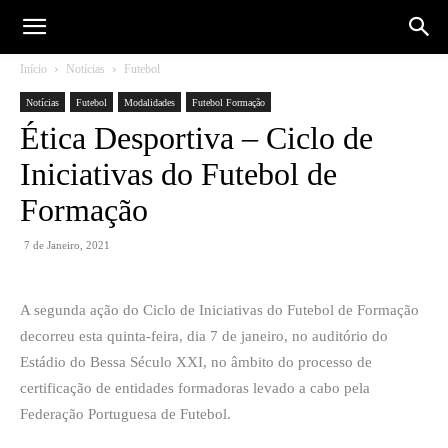
Início
Notícias
Futebol
Notícias
Futebol
Modalidades
Futebol Formação
Ética Desportiva – Ciclo de
Iniciativas do Futebol de
Formação
7 de Janeiro, 2021
A segunda ação do Ciclo de Iniciativas do Futebol de Formação
decorreu esta quinta-feira, dia 7 de janeiro, no auditório do
Estádio do Bessa Século XXI, no âmbito do processo de
certificação de entidades formadoras levado a cabo pela
Federação Portuguesa de Futebol.