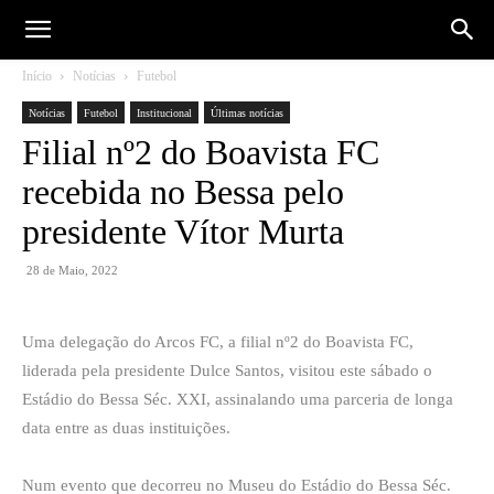
Início
Notícias
Futebol
Notícias
Futebol
Institucional
Últimas notícias
Filial nº2 do Boavista FC
recebida no Bessa pelo
presidente Vítor Murta
28 de Maio, 2022
Uma delegação do Arcos FC, a filial nº2 do Boavista FC,
liderada pela presidente Dulce Santos, visitou este sábado o
Estádio do Bessa Séc. XXI, assinalando uma parceria de longa
data entre as duas instituições.
Num evento que decorreu no Museu do Estádio do Bessa Séc.