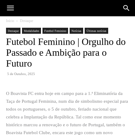
Início
Destaque
Destaque
Modalidades
Futebol Feminino
Notícias
Últimas notícias
Futebol Feminino | Orgulho do
Passado e Ambição para o
Futuro
5 de Outubro, 2025
O Boavista FC entra hoje em campo para a 1.ª Eliminatória da
Taça de Portugal Feminina, num dia de simbolismo especial para
todos os portugueses, o 5 de outubro, feriado nacional que
celebra a Implantação da República. Tal como esse momento
histórico marcou a renovação e o futuro de Portugal, também o
Boavista Futebol Clube, encara este jogo como um novo