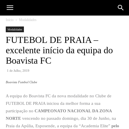
Início
Modalidades
Modalidades
FUTEBOL DE PRAIA –
excelente início da equipa do
Boavista FC
1 de Julho, 2019
Boavista Futebol Clube
A equipa do Boavista FC da nova modalidade no Clube de
FUTEBOL DE PRAIA iniciou da melhor forma a sua
participação no
CAMPEONATO NACIONAL DA ZONA
NORTE
vencendo no passado domingo, dia 30 de Junho, na
Praia da Apúlia, Esposende, a equipa da “Academia Elite”
pelo