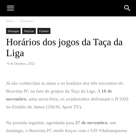
Início
Destaque
Destaque
Notícias
Futebol
Horários dos jogos da Taça da
Liga
6 de Outubro, 2022
Já são conhecidas as datas e os horários dos três encontros do
Boavista FC na fase de grupos da Taça da Liga. A
18 de
novembro
, uma sexta-feira, os axadrezados defrontam o B SAD
no Estádio do Jamor (20h30, Sport TV).
Na jornada seguinte, agendada para
27 de novembro
, um
domingo, o Boavista FC mede forças com o UD Vilafranquense