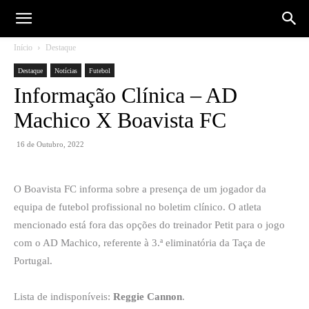
Início
Destaque
Destaque
Notícias
Futebol
Informação Clínica – AD
Machico X Boavista FC
16 de Outubro, 2022
O Boavista FC informa sobre a presença de um jogador da
equipa de futebol profissional no boletim clínico. O atleta
mencionado está fora das opções do treinador Petit para o jogo
com o AD Machico, referente à 3.ª eliminatória da Taça de
Portugal.
Lista de indisponíveis:
Reggie Cannon
.