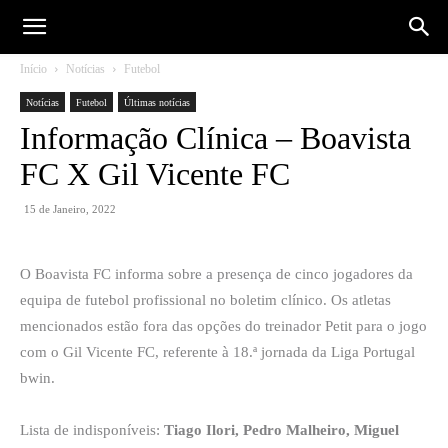
Início
Notícias
Futebol
Notícias
Futebol
Últimas notícias
Informação Clínica – Boavista
FC X Gil Vicente FC
15 de Janeiro, 2022
O Boavista FC informa sobre a presença de cinco jogadores da
equipa de futebol profissional no boletim clínico. Os atletas
mencionados estão fora das opções do treinador Petit para o jogo
com o Gil Vicente FC, referente à 18.ª jornada da Liga Portugal
bwin.
Lista de indisponíveis:
Tiago Ilori, Pedro Malheiro, Miguel