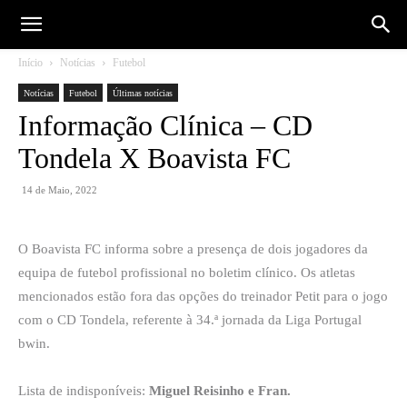
Início
Notícias
Futebol
Notícias
Futebol
Últimas notícias
Informação Clínica – CD
Tondela X Boavista FC
14 de Maio, 2022
O Boavista FC informa sobre a presença de dois jogadores da
equipa de futebol profissional no boletim clínico. Os atletas
mencionados estão fora das opções do treinador Petit para o jogo
com o CD Tondela, referente à 34.ª jornada da Liga Portugal
bwin.
Lista de indisponíveis:
Miguel Reisinho e Fran.