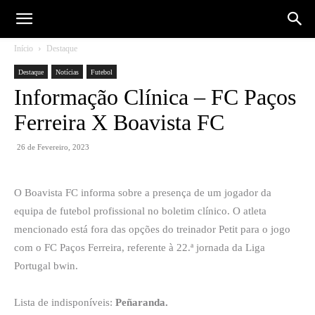
Início
Destaque
Destaque
Notícias
Futebol
Informação Clínica – FC Paços
Ferreira X Boavista FC
26 de Fevereiro, 2023
O Boavista FC informa sobre a presença de um jogador da
equipa de futebol profissional no boletim clínico. O atleta
mencionado está fora das opções do treinador Petit para o jogo
com o FC Paços Ferreira, referente à 22.ª jornada da Liga
Portugal bwin.
Lista de indisponíveis:
Peñaranda.