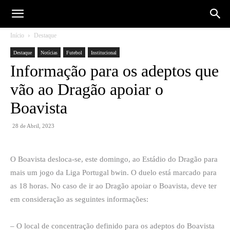
Início
Destaque
Destaque
Notícias
Futebol
Institucional
Informação para os adeptos que
vão ao Dragão apoiar o
Boavista
28 de Abril, 2023
O Boavista desloca-se, este domingo, ao Estádio do Dragão para
mais um jogo da Liga Portugal bwin. O duelo está marcado para
as 18 horas. No caso de ir ao Dragão apoiar o Boavista, deve ter
em consideração as seguintes informações:
– O local de concentração definido para os adeptos do Boavista