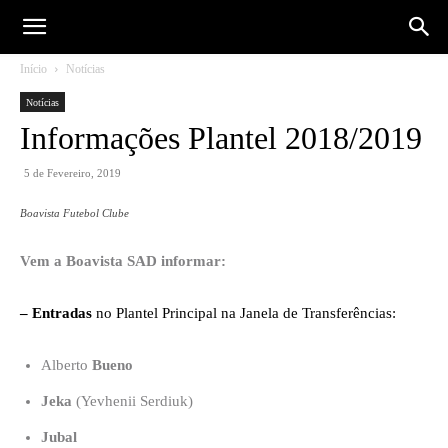
Início
Notícias
Notícias
Informações Plantel 2018/2019
5 de Fevereiro, 2019
Boavista Futebol Clube
Vem a Boavista SAD informar:
– Entradas
no Plantel Principal na Janela de Transferências:
Alberto
Bueno
Jeka
(Yevhenii Serdiuk)
Jubal