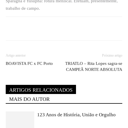
Sparagna e Yusupha: rotura meniscal. Efetuam, presentemente,
trabalho de campo.
Artigo anterior
Próximo artigo
BOAVISTA FC x FC Porto
TRIATLO – Rita Lopes sagra-se
CAMPEÃ NORTE ABSOLUTA
ARTIGOS RELACIONADOS
MAIS DO AUTOR
123 Anos de História, União e Orgulho