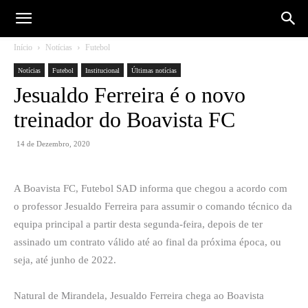
Início
Notícias
Futebol
Notícias
Futebol
Institucional
Últimas notícias
Jesualdo Ferreira é o novo
treinador do Boavista FC
14 de Dezembro, 2020
A Boavista FC, Futebol SAD informa que chegou a acordo com
o professor Jesualdo Ferreira para assumir o comando técnico da
equipa principal a partir desta segunda-feira, depois de ter
assinado um contrato válido até ao final da próxima época, ou
seja, até junho de 2022.
Natural de Mirandela, Jesualdo Ferreira chega ao Boavista