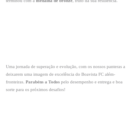
terminou com a
medalha de bronze
, fruto da sua resiliência.
Uma jornada de superação e evolução, com os nossos panteras a
deixarem uma imagem de excelência do Boavista FC além-
fronteiras.
Parabéns a Todos
pelo desempenho e entrega e boa
sorte para os próximos desafios!