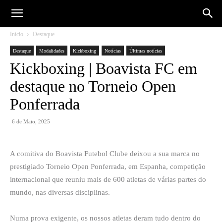
Início
Destaque
Destaque
Modalidades
Kickboxing
Notícias
Últimas notícias
Kickboxing | Boavista FC em
destaque no Torneio Open
Ponferrada
6 de Maio, 2025
A comitiva do Boavista Futebol Clube deixou a sua marca no
prestigiado Torneio Open Ponferrada, em Espanha, competição
internacional que reuniu mais de 600 atletas de várias partes do
mundo, nas diversas disciplinas.
Numa prova exigente, os nossos atletas deram tudo dentro do