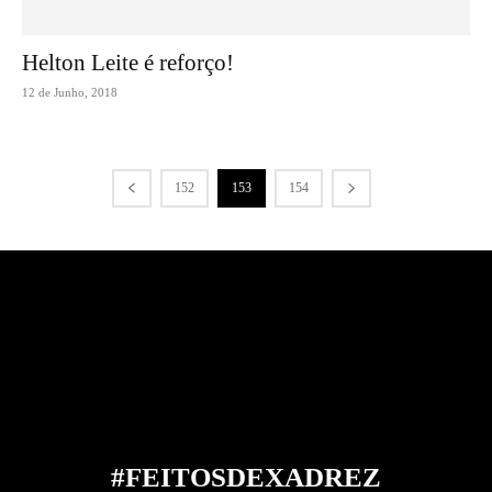
Helton Leite é reforço!
12 de Junho, 2018
152
153
154
#FEITOS
DE
XADREZ