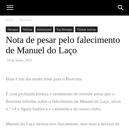
Início
Destaque
Destaque
Notícias
Institucional
Top Destaque
Últimas notícias
Nota de pesar pelo falecimento
de Manuel do Laço
18 de Junho, 2023
Hoje é um dia muito triste para o Boavista.
É com profunda tristeza e sentimento de enorme pesar que o
Boavista informa sobre o falecimento de Manuel do Laço, sócio
n.º 14 e figura histórica e carismática do nosso clube.
Manuel do Laço deixou-nos fisicamente, mas nunca deixará de