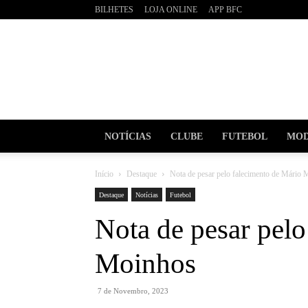
BILHETES
LOJA ONLINE
APP BFC
BOAVI
Futebo
Clube
NOTÍCIAS
CLUBE
FUTEBOL
MOD
Início
Destaque
Nota de pesar pelo falecimento de Mário
Destaque
Notícias
Futebol
Nota de pesar pelo
Moinhos
7 de Novembro, 2023