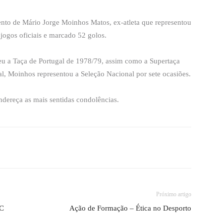
nto de Mário Jorge Moinhos Matos, ex-atleta que representou
jogos oficiais e marcado 52 golos.
eu a Taça de Portugal de 1978/79, assim como a Supertaça
al, Moinhos representou a Seleção Nacional por sete ocasiões.
ndereça as mais sentidas condolências.
Próximo artigo
FC
Ação de Formação – Ética no Desporto