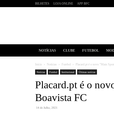
BILHETES
LOJA ONLINE
APP BFC
BOAVI
Futebo
Clube
NOTÍCIAS
CLUBE
FUTEBOL
MOD
Início
Notícias
Futebol
Placard.pt é o novo “Main Spo
Notícias
Futebol
Institucional
Últimas notícias
Placard.pt é o no
Boavista FC
14 de Julho, 2021