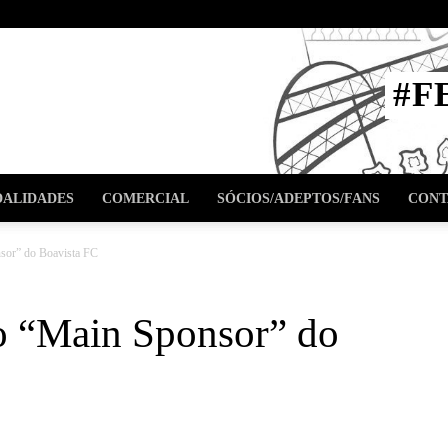
STA
#F
l
ALIDADES
COMERCIAL
SÓCIOS/ADEPTOS/FANS
CONT
nsor” do Boavista FC
vo “Main Sponsor” do