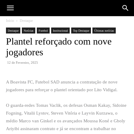
Início
Destaque
Destaque
Notícias
Futebol
Institucional
Top Destaque
Últimas notícias
Plantel reforçado com nove
jogadores
12 de Fevereiro, 2025
A Boavista FC, Futebol SAD anuncia a contratação de nove
jogadores para reforçar o plantel orientado por Lito Vidigal.
O guarda-redes Tomas Vaclik, os defesas Osman Kakay, Sidoine
Fogning, Vitalii Lystov, Steven Vitória e Layvin Kurzawa, o
médio Marco van Ginkel e os avançados Moussa Koné e Gboly
Ariyibi assinaram contrato e já se encontram a trabalhar no