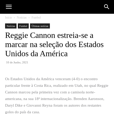
Início
Notícias
Futebol
Notícias
Futebol
Últimas notícias
Reggie Cannon estreia-se a
marcar na seleção dos Estados
Unidos da América
10 de Junho, 2021
Os Estados Unidos da América venceram (4-0) o encontro
particular frente à Costa Rica, realizado em Utah, no qual Reggie
Cannon marcou pela primeira vez com a camisola norte-
americana, na sua 18ª internacionalização. Brenden Aaronson,
Daryl Dike e Giovanni Reyna foram os autores dos restantes
golos do país da casa.