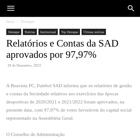
Início
Destaque
Destaque
Notícias
Institucional
Top Destaque
Últimas notícias
Relatórios e Contas da SAD
aprovados por 97,97%
18 de Dezembro, 2023
A Boavista FC, Futebol SAD informa que os relatórios de gestão
e contas da Sociedade relativos aos exercícios das épocas
desportivas de 2020/2021 e 2021/2022 foram aprovados, na
presente data, com 97,97% de votos favoráveis do capital social
representado na Assembleia Geral.
O Conselho de Administração