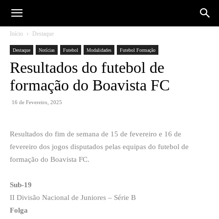
Início
Destaque
Destaque
Notícias
Futebol
Modalidades
Futebol Formação
Resultados do futebol de
formação do Boavista FC
16 de Fevereiro, 2025
Resultados do fim de semana de 15 de fevereiro e 16 de
fevereiro dos jogos disputados pelas equipas do futebol de
formação do Boavista FC.
Sub-19
II Divisão Nacional de Juniores – Série B
Folga