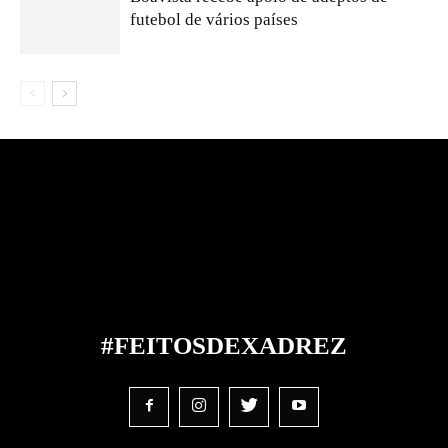
futebol de vários países
#FEITOS
DE
XADREZ