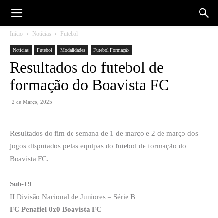
Início
Notícias
Futebol
Notícias
Futebol
Modalidades
Futebol Formação
Resultados do futebol de
formação do Boavista FC
2 de Março, 2025
Resultados do fim de semana de 1 de março e 2 de março dos
jogos disputados pelas equipas do futebol de formação do
Boavista FC.
Sub-19
II Divisão Nacional de Juniores – Série B
FC Penafiel 0x0 Boavista FC