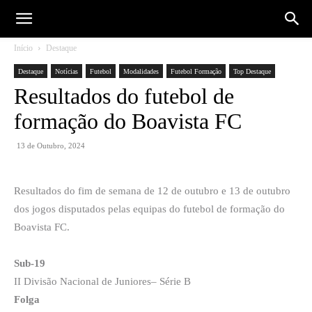
Início
Destaque
Destaque
Notícias
Futebol
Modalidades
Futebol Formação
Top Destaque
Resultados do futebol de
formação do Boavista FC
13 de Outubro, 2024
Resultados do fim de semana de 12 de outubro e 13 de outubro
dos jogos disputados pelas equipas do futebol de formação do
Boavista FC.
Sub-19
II Divisão Nacional de Juniores– Série B
Folga