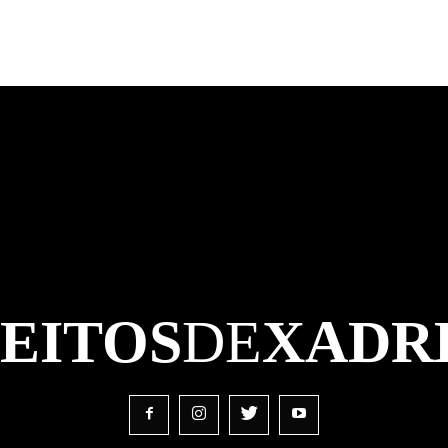
FEITOS
DE
XADR