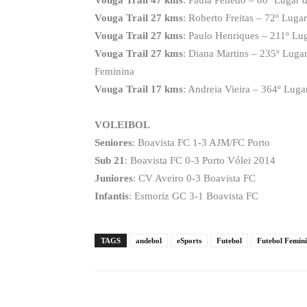
Vouga Trail 47 kms
: Paula Penedo – 80º Lugar d
Vouga Trail 27 kms
: Roberto Freitas – 72º Luga
Vouga Trail 27 kms
: Paulo Henriques – 211º Lu
Vouga Trail 27 kms
: Diana Martins – 235º Lugar
Feminina
Vouga Trail 17 kms
: Andreia Vieira – 364º Luga
VOLEIBOL
Seniores
: Boavista FC 1-3 AJM/FC Porto
Sub 21
: Boavista FC 0-3 Porto Vólei 2014
Juniores
: CV Aveiro 0-3 Boavista FC
Infantis
: Esmoriz GC 3-1 Boavista FC
TAGS
andebol
eSports
Futebol
Futebol Femin
Compartilhado