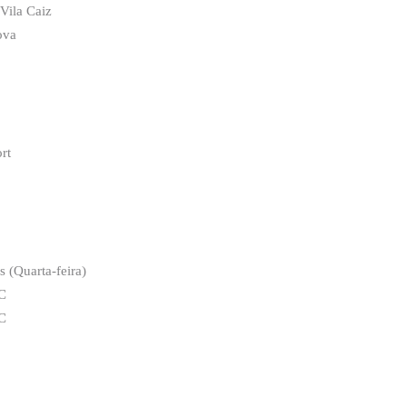
Vila Caiz
ova
rt
 (Quarta-feira)
FC
FC