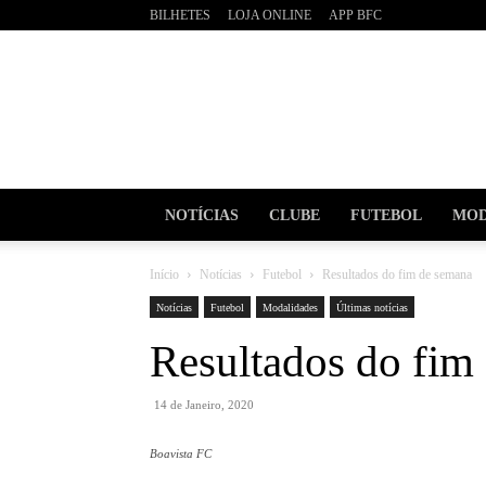
BILHETES
LOJA ONLINE
APP BFC
BOAVI
Futebo
Clube
NOTÍCIAS
CLUBE
FUTEBOL
MOD
Início
Notícias
Futebol
Resultados do fim de semana
Notícias
Futebol
Modalidades
Últimas notícias
Resultados do fim
14 de Janeiro, 2020
Boavista FC