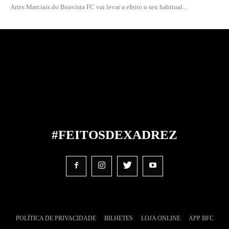
Artes Marciais do Boavista FC vai levar a efeito o seu habitual...
#FEITOS
DE
XADREZ
POLÍTICA DE PRIVACIDADE
BILHETES
LOJA ONLINE
APP BFC